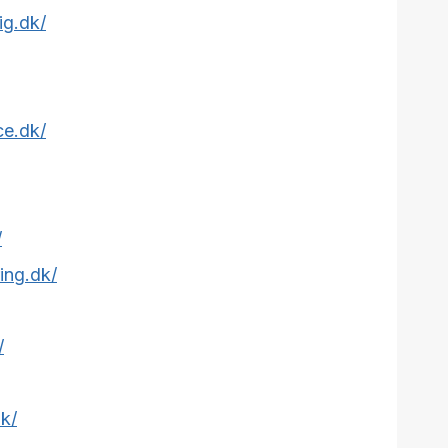
ig.dk/
ce.dk/
/
ing.dk/
/
dk/