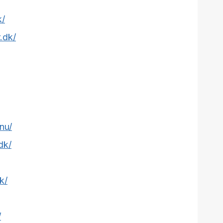
k/
r.dk/
nu/
dk/
k/
/