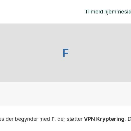
Tilmeld hjemmesi
F
tes der begynder med
F
, der støtter
VPN Kryptering
. 