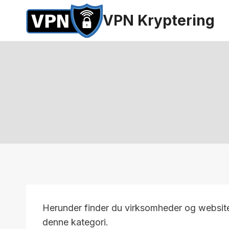
Fortsæt
VPN Kryptering
til
indhold
Herunder finder du virksomheder og websi
denne kategori.