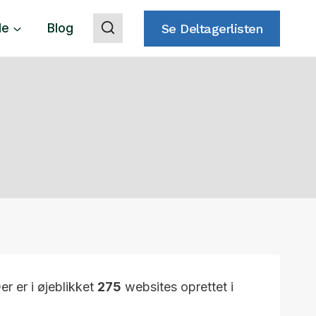
de
Blog
Se Deltagerlisten
Der er i øjeblikket
275
websites oprettet i