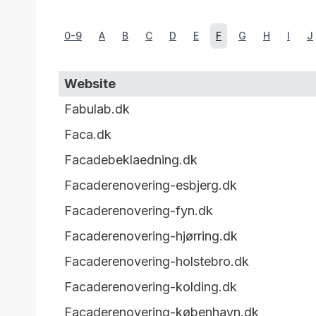
0-9
A
B
C
D
E
F
G
H
I
J
Website
Fabulab.dk
Faca.dk
Facadebeklaedning.dk
Facaderenovering-esbjerg.dk
Facaderenovering-fyn.dk
Facaderenovering-hjørring.dk
Facaderenovering-holstebro.dk
Facaderenovering-kolding.dk
Facaderenovering-københavn.dk