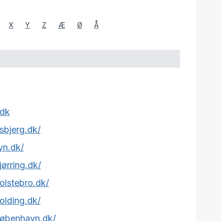
X
Y
Z
Æ
Ø
Å
.dk
sbjerg.dk/
yn.dk/
jørring.dk/
olstebro.dk/
olding.dk/
københavn.dk/