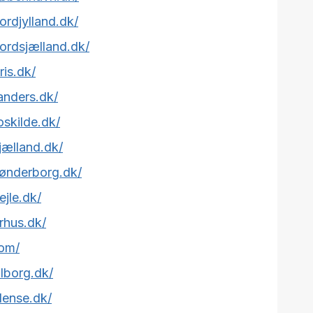
ordjylland.dk/
ordsjælland.dk/
ris.dk/
anders.dk/
oskilde.dk/
jælland.dk/
sønderborg.dk/
ejle.dk/
rhus.dk/
com/
lborg.dk/
dense.dk/