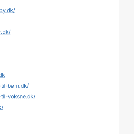
by.dk/
.dk/
dk
til-børn.dk/
-til-voksne.dk/
k/