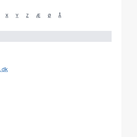
X
Y
Z
Æ
Ø
Å
.dk