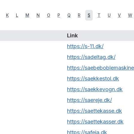
K
L
M
N
O
P
Q
R
S
T
U
V
W
Link
https://s-11.dk/
https://sadeltag.dk/
https://saebeboblemaskine
https://saekkestol.dk
https://saekkevogn.dk
https://saereje.dk/
https://saettekasse.dk
https://saettekasser.dk
https://safeia.dk