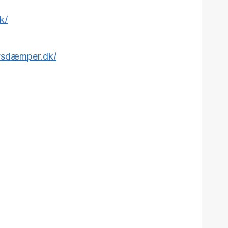
k/
ysdæmper.dk/