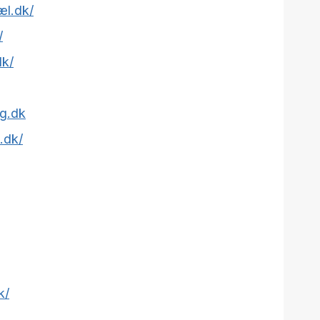
æl.dk/
/
dk/
ag.dk
.dk/
k/