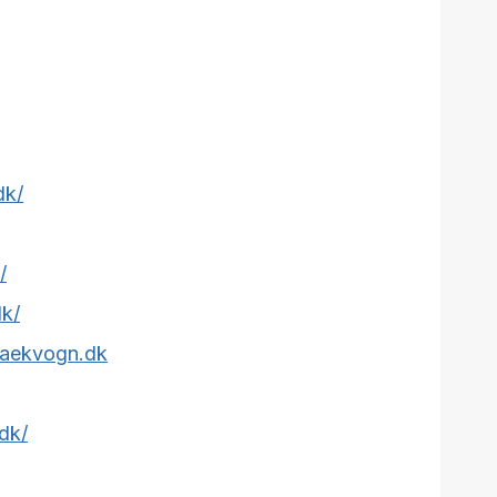
dk/
/
dk/
raekvogn.dk
.dk/