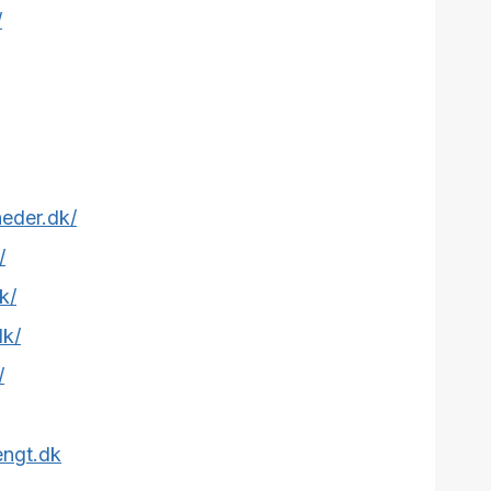
/
heder.dk/
/
k/
dk/
/
engt.dk