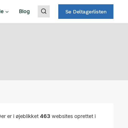
de
Blog
Se Deltagerlisten
Der er i øjeblikket
463
websites oprettet i