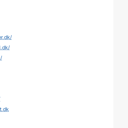
er.dk/
d.dk/
/
/
t.dk