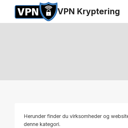
Fortsæt
VPN Kryptering
til
indhold
Herunder finder du virksomheder og websi
denne kategori.