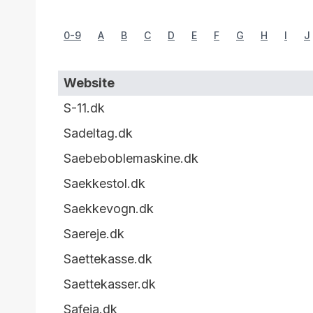
0-9
A
B
C
D
E
F
G
H
I
J
Website
S-11.dk
Sadeltag.dk
Saebeboblemaskine.dk
Saekkestol.dk
Saekkevogn.dk
Saereje.dk
Saettekasse.dk
Saettekasser.dk
Safeia.dk