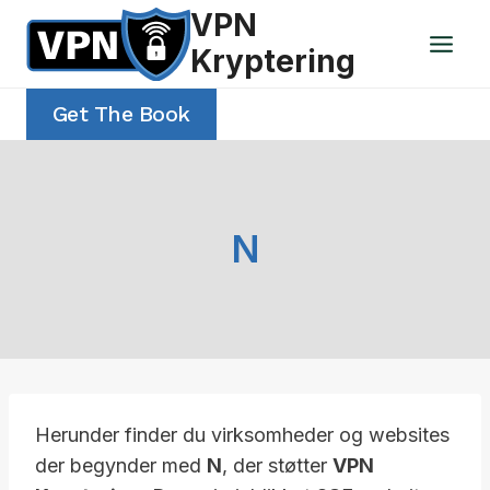
Fortsæt
VPN
til
Kryptering
indhold
Get The Book
N
Herunder finder du virksomheder og websites
der begynder med
N
, der støtter
VPN