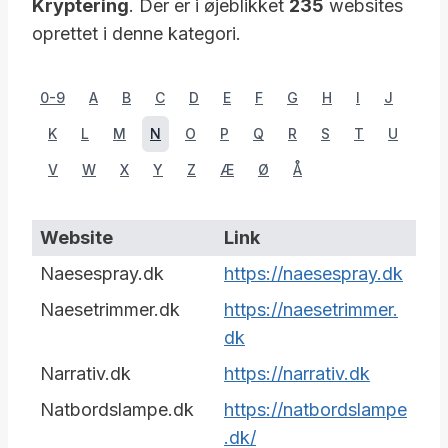
Kryptering
. Der er i øjeblikket
235
websites
oprettet i denne kategori.
0-9
A
B
C
D
E
F
G
H
I
J
K
L
M
N
O
P
Q
R
S
T
U
V
W
X
Y
Z
Æ
Ø
Å
Website
Link
Naesespray.dk
https://naesespray.dk
Naesetrimmer.dk
https://naesetrimmer.
dk
Narrativ.dk
https://narrativ.dk
Natbordslampe.dk
https://natbordslampe
.dk/