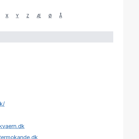
X
Y
Z
Æ
Ø
Å
k/
kvaern.dk
-termokande.dk