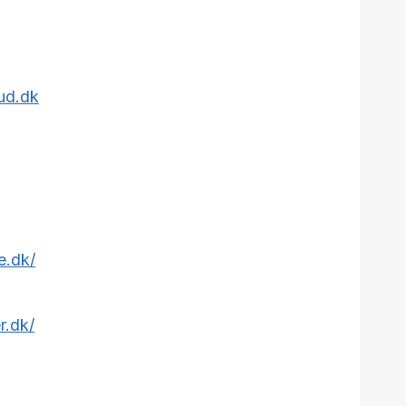
bud.dk
e.dk/
r.dk/