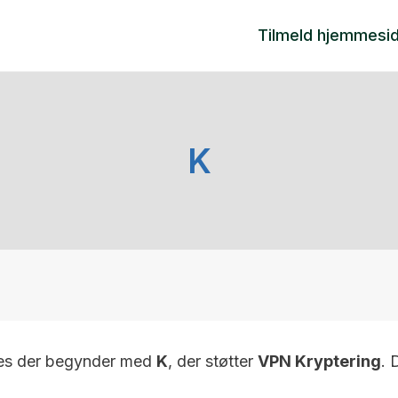
Tilmeld hjemmesi
K
tes der begynder med
K
, der støtter
VPN Kryptering
. 