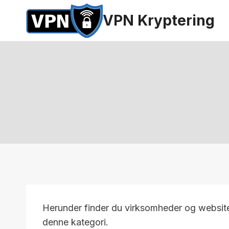
Fortsæt
VPN Kryptering
til
indhold
Herunder finder du virksomheder og websi
denne kategori.