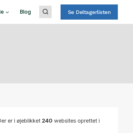
de
Blog
Se Deltagerlisten
Der er i øjeblikket
240
websites oprettet i