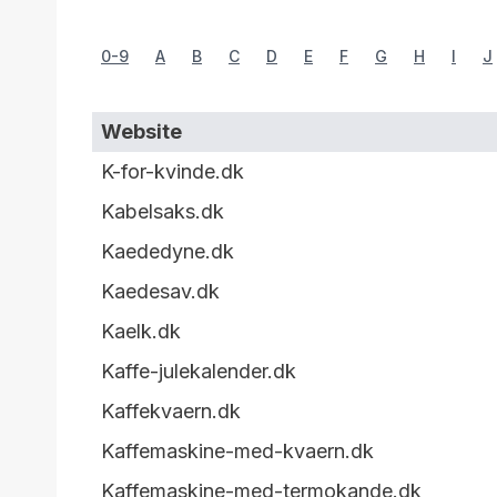
0-9
A
B
C
D
E
F
G
H
I
J
Website
K-for-kvinde.dk
Kabelsaks.dk
Kaededyne.dk
Kaedesav.dk
Kaelk.dk
Kaffe-julekalender.dk
Kaffekvaern.dk
Kaffemaskine-med-kvaern.dk
Kaffemaskine-med-termokande.dk