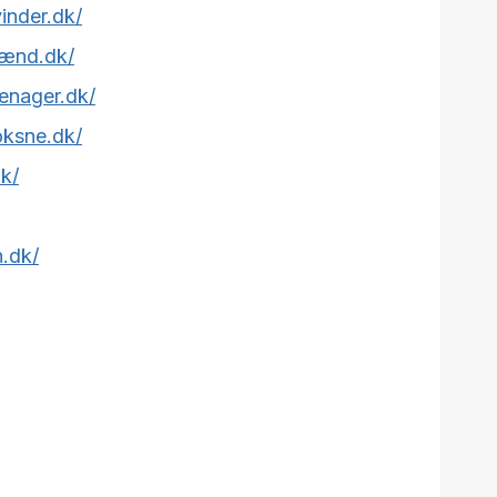
vinder.dk/
mænd.dk/
eenager.dk/
oksne.dk/
dk/
n.dk/