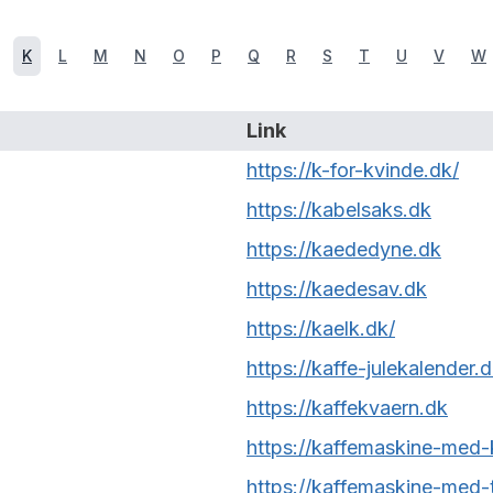
K
L
M
N
O
P
Q
R
S
T
U
V
W
Link
https://k-for-kvinde.dk/
https://kabelsaks.dk
https://kaededyne.dk
https://kaedesav.dk
https://kaelk.dk/
https://kaffe-julekalender.d
https://kaffekvaern.dk
https://kaffemaskine-med-
https://kaffemaskine-med